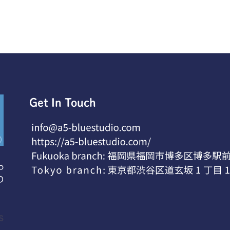
Get In Touch
o
O
s